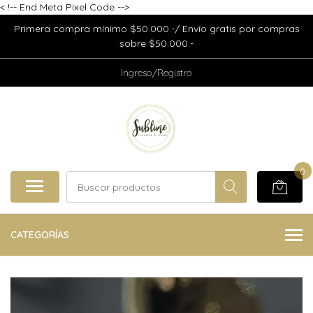
<
!-- End Meta Pixel Code -->
Primera compra mínimo $50.000.-/ Envío gratis por compras
sobre $50.000.-
Ingreso/Registro
0
CATEGORÍAS