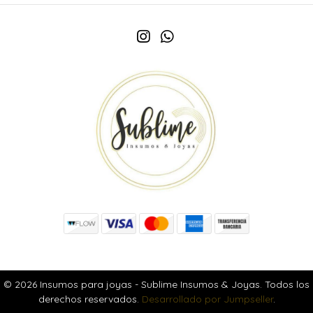
© 2026 Insumos para joyas - Sublime Insumos & Joyas. Todos los
derechos reservados.
Desarrollado por Jumpseller
.