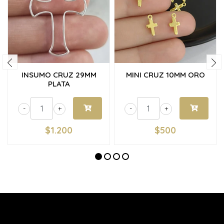
INSUMO CRUZ 29MM
MINI CRUZ 10MM ORO
PLATA
-
+
-
+
$1.200
$500