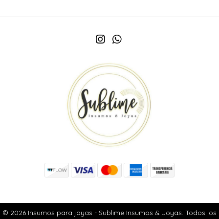
© 2026 Insumos para joyas - Sublime Insumos & Joyas. Todos los