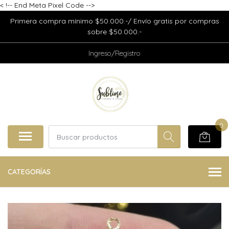
<
!-- End Meta Pixel Code -->
Primera compra mínimo $50.000.-/ Envío gratis por compras
sobre $50.000.-
Ingreso/Registro
0
CATEGORÍAS