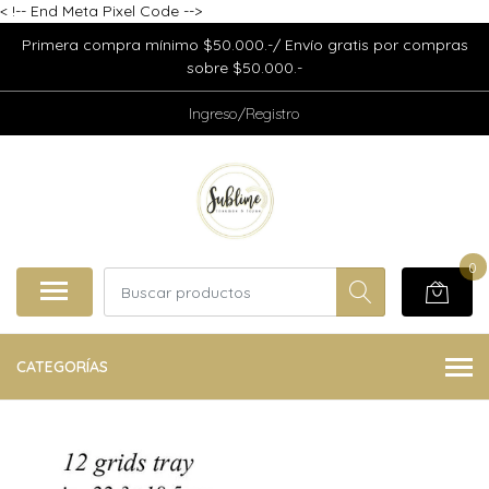
<
!-- End Meta Pixel Code -->
Primera compra mínimo $50.000.-/ Envío gratis por compras
sobre $50.000.-
Ingreso/Registro
0
CATEGORÍAS