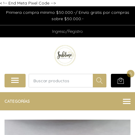
<
!-- End Meta Pixel Code -->
Primera compra mínimo $50.000.-/ Envío gratis por compras
sobre $50.000.-
Ingreso/Registro
0
CATEGORÍAS