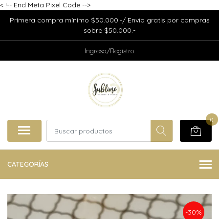
<
!-- End Meta Pixel Code -->
Primera compra mínimo $50.000.-/ Envío gratis por compras
sobre $50.000.-
Ingreso/Registro
0
CATEGORÍAS
-30%