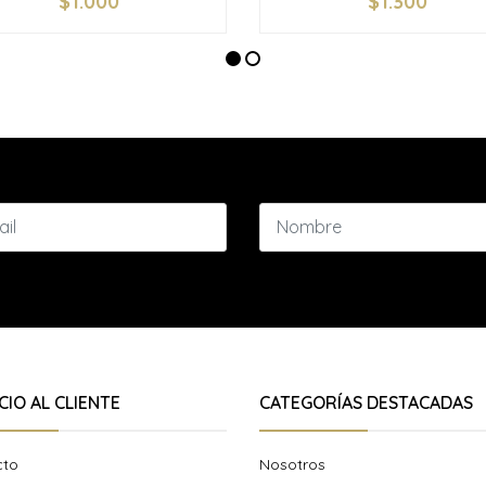
$1.000
$1.300
+
-
+
CIO AL CLIENTE
CATEGORÍAS DESTACADAS
cto
Nosotros