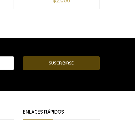
$2.000
-
+
-
SUSCRIBIRSE
ENLACES RÁPIDOS