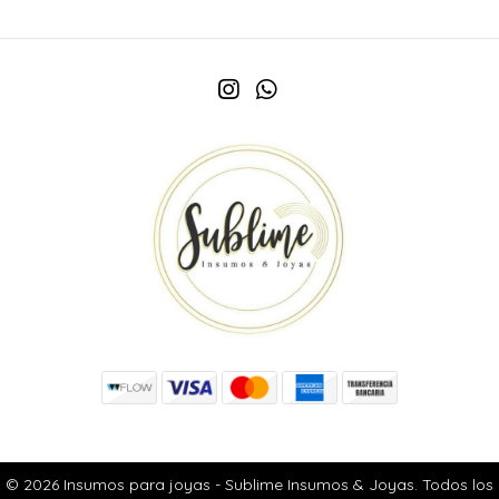
© 2026 Insumos para joyas - Sublime Insumos & Joyas. Todos los