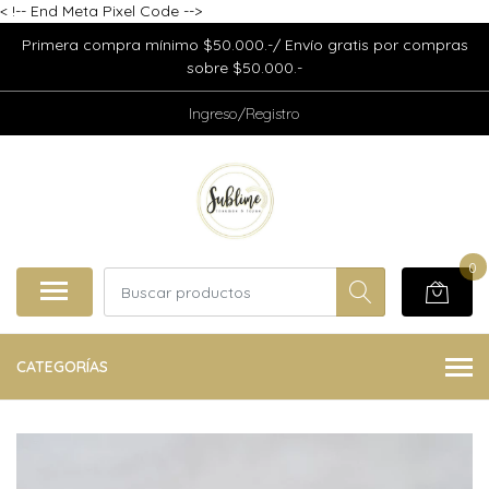
<
!-- End Meta Pixel Code -->
Primera compra mínimo $50.000.-/ Envío gratis por compras
sobre $50.000.-
Ingreso/Registro
0
CATEGORÍAS