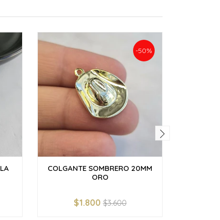
-50%
LA
COLGANTE SOMBRERO 20MM
MINI 
ORO
$1.800
$3.600
-
+
-