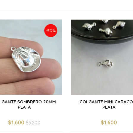
-50%
LGANTE SOMBRERO 20MM
COLGANTE MINI CARACO
PLATA
PLATA
$1.600
$1.600
$3.200
+
-
+