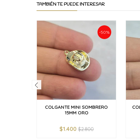
TAMBIÉN TE PUEDE INTERESAR
-50%
COLGANTE MINI SOMBRERO
CO
15MM ORO
$1.400
$2.800
-
+
-