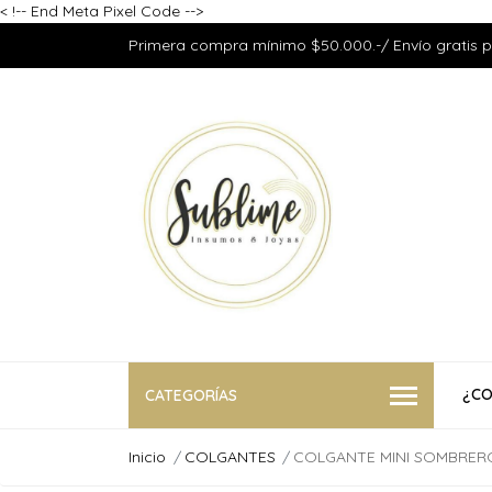
<
!-- End Meta Pixel Code -->
Primera compra mínimo $50.000.-/ Envío gratis 
¿CO
CATEGORÍAS
Inicio
COLGANTES
COLGANTE MINI SOMBRER