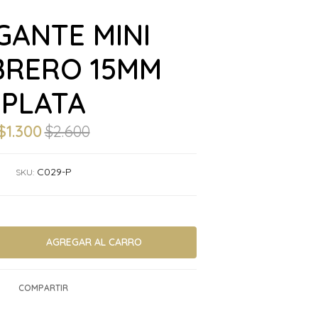
GANTE MINI
RERO 15MM
PLATA
$1.300
$2.600
C029-P
SKU:
COMPARTIR