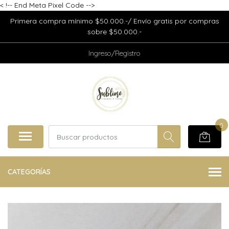
<
!-- End Meta Pixel Code -->
Primera compra mínimo $50.000.-/ Envío gratis por compras
sobre $50.000.-
Ingreso/Registro
0
CATEGORÍAS