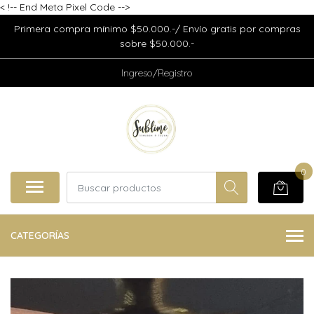
<
!-- End Meta Pixel Code -->
Primera compra mínimo $50.000.-/ Envío gratis por compras
sobre $50.000.-
Ingreso/Registro
0
CATEGORÍAS