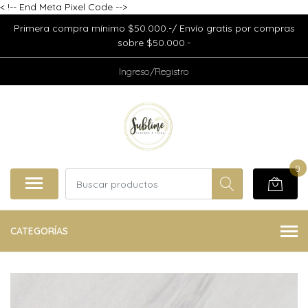
<
!-- End Meta Pixel Code -->
Primera compra mínimo $50.000.-/ Envío gratis por compras
sobre $50.000.-
Ingreso/Registro
0
CATEGORÍAS