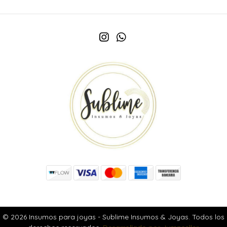
© 2026 Insumos para joyas - Sublime Insumos & Joyas. Todos los