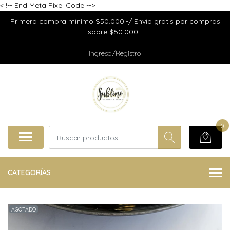
<
!-- End Meta Pixel Code -->
Primera compra mínimo $50.000.-/ Envío gratis por compras
sobre $50.000.-
Ingreso/Registro
0
CATEGORÍAS
AGOTADO