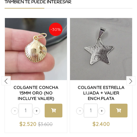
TAMBIÉN TE PUEDE INTERESAR
-30%
COLGANTE CONCHA
COLGANTE ESTRELLA
15MM ORO (NO
LIJADA + VALIER
INCLUYE VALIER)
ENCH.PLATA
-
+
-
+
$2.520
$2.400
$3.600