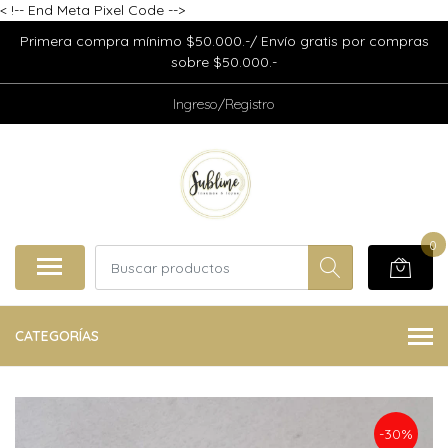
<
!-- End Meta Pixel Code -->
Primera compra mínimo $50.000.-/ Envío gratis por compras
sobre $50.000.-
Ingreso/Registro
0
CATEGORÍAS
-30%