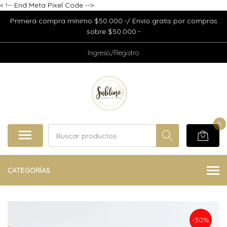
<
!-- End Meta Pixel Code -->
Primera compra mínimo $50.000.-/ Envío gratis por compras
sobre $50.000.-
Ingreso/Registro
0
CATEGORÍAS
-30%