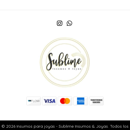
© 2026 Insumos para joyas - Sublime Insumos & Joyas. Todos los