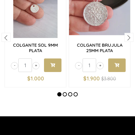
COLGANTE SOL 9MM
COLGANTE BRUJULA
PLATA
25MM PLATA
-
+
-
+
$1.000
$1.900
$3.800