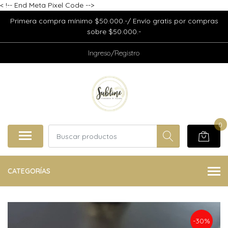
<
!-- End Meta Pixel Code -->
Primera compra mínimo $50.000.-/ Envío gratis por compras
sobre $50.000.-
Ingreso/Registro
0
CATEGORÍAS
-30%