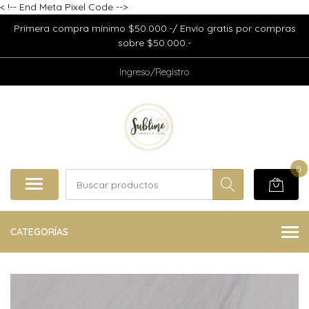
<
!-- End Meta Pixel Code -->
Primera compra mínimo $50.000.-/ Envío gratis por compras
sobre $50.000.-
Ingreso/Registro
0
CATEGORÍAS