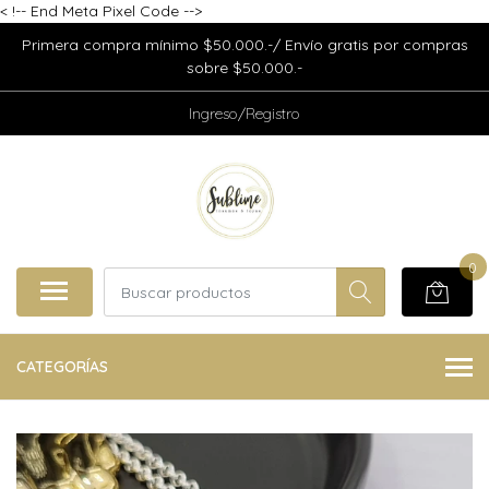
<
!-- End Meta Pixel Code -->
Primera compra mínimo $50.000.-/ Envío gratis por compras
sobre $50.000.-
Ingreso/Registro
0
CATEGORÍAS