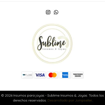
© 2026 Insumos para joyas - Sublime Insumos & Joyas. Todos los
derechos reservados.
Desarrollado por Jumpseller
.