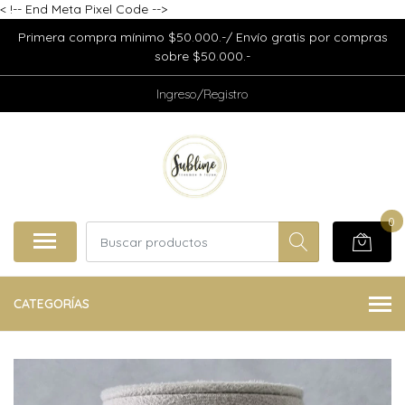
<
!-- End Meta Pixel Code -->
Primera compra mínimo $50.000.-/ Envío gratis por compras
sobre $50.000.-
Ingreso/Registro
0
CATEGORÍAS