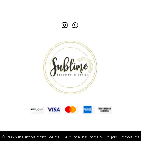
© 2026 Insumos para joyas - Sublime Insumos & Joyas. Todos los