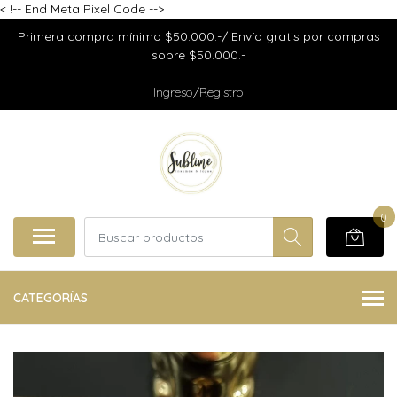
<
!-- End Meta Pixel Code -->
Primera compra mínimo $50.000.-/ Envío gratis por compras
sobre $50.000.-
Ingreso/Registro
0
CATEGORÍAS