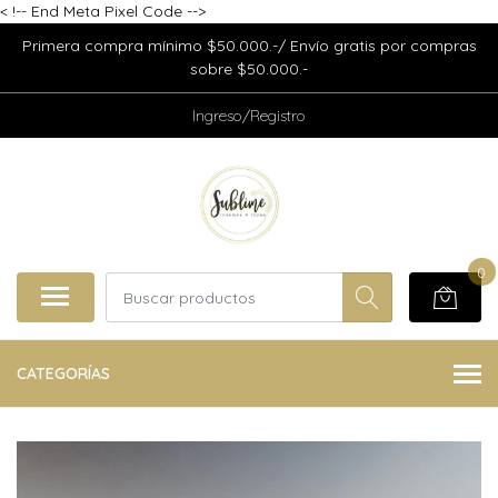
<
!-- End Meta Pixel Code -->
Primera compra mínimo $50.000.-/ Envío gratis por compras
sobre $50.000.-
Ingreso/Registro
0
CATEGORÍAS