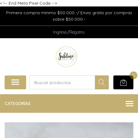
<
!-- End Meta Pixel Code -->
Primera compra mínimo $50.000.-/ Envío gratis por compras
sobre $50.000.-
Ingreso/Registro
0
CATEGORÍAS