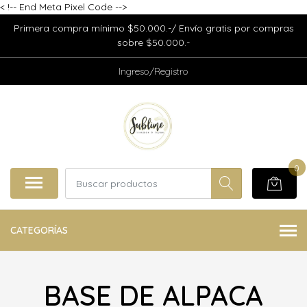
<
!-- End Meta Pixel Code -->
Primera compra mínimo $50.000.-/ Envío gratis por compras
sobre $50.000.-
Ingreso/Registro
0
CATEGORÍAS
BASE DE ALPACA