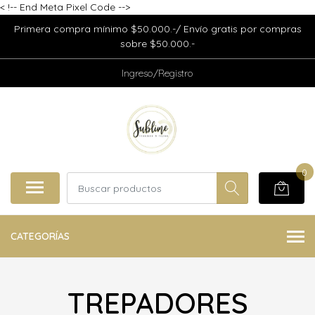
<
!-- End Meta Pixel Code -->
Primera compra mínimo $50.000.-/ Envío gratis por compras
sobre $50.000.-
Ingreso/Registro
0
CATEGORÍAS
TREPADORES