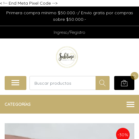
<
!-- End Meta Pixel Code -->
Primera compra mínimo $50.000.-/ Envío gratis por compras
sobre $50.000.-
Ingreso/Registro
0
CATEGORÍAS
-30%