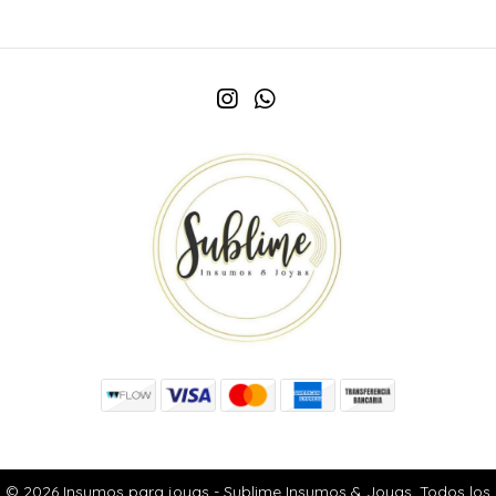
© 2026 Insumos para joyas - Sublime Insumos & Joyas. Todos los