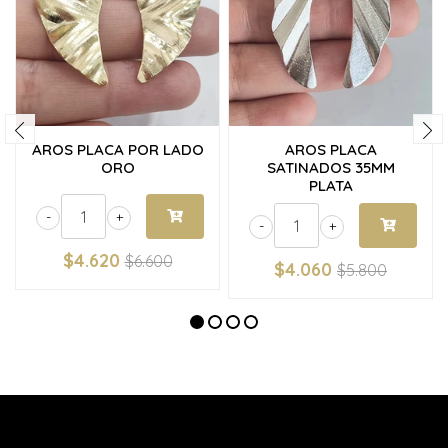
AROS PLACA POR LADO
AROS PLACA
ORO
SATINADOS 35MM
PLATA
-
+
-
+
$4.620
$6.600
$4.060
$5.800