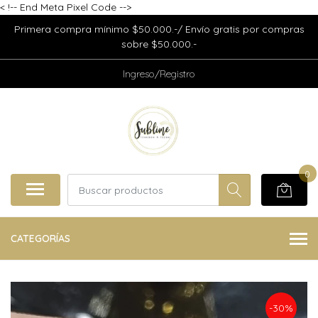
<
!-- End Meta Pixel Code -->
Primera compra mínimo $50.000.-/ Envío gratis por compras
sobre $50.000.-
Ingreso/Registro
0
CATEGORÍAS
-30%