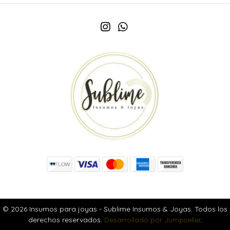
© 2026 Insumos para joyas - Sublime Insumos & Joyas. Todos los
derechos reservados.
Desarrollado por Jumpseller
.