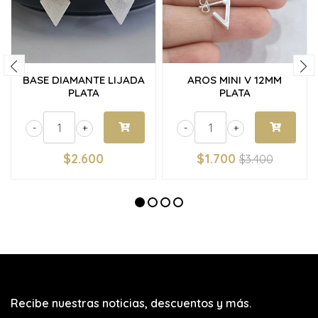
BASE DIAMANTE LIJADA
AROS MINI V 12MM
PLATA
PLATA
-
+
-
+
$2.600
$1.700
$3.400
Recibe nuestras noticias, descuentos y más.