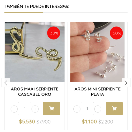
TAMBIÉN TE PUEDE INTERESAR
-30%
-50%
AROS MAXI SERPIENTE
AROS MINI SERPIENTE
CASCABEL ORO
PLATA
-
+
-
+
$5.530
$1.100
$7.900
$2.200