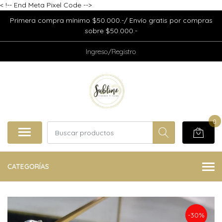
<
!-- End Meta Pixel Code -->
Primera compra mínimo $50.000.-/ Envío gratis por compras
sobre $50.000.-
Ingreso/Registro
0
CATEGORÍAS
-30%