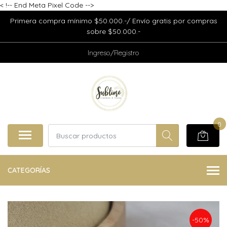
<
!-- End Meta Pixel Code -->
Primera compra mínimo $50.000.-/ Envío gratis por compras
sobre $50.000.-
Ingreso/Registro
0
CATEGORÍAS
-50%