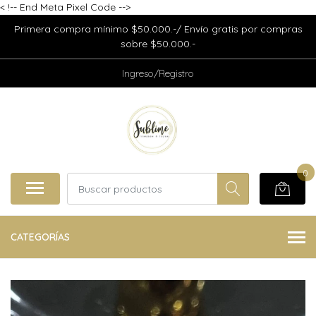
<
!-- End Meta Pixel Code -->
Primera compra mínimo $50.000.-/ Envío gratis por compras
sobre $50.000.-
Ingreso/Registro
0
CATEGORÍAS