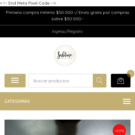
<
!-- End Meta Pixel Code -->
Primera compra mínimo $50.000.-/ Envío gratis por compras
sobre $50.000.-
Ingreso/Registro
0
CATEGORÍAS
-40%