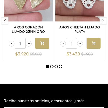
AROS CORAZÓN
AROS CHEETAH LIJADO
LIJADO 23MM ORO
PLATA
-
+
-
+
$3.920
$3.430
$5.600
$4.900
Recibe nuestras noticias, descuentos y más.