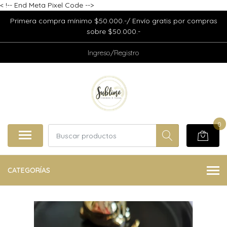
<
!-- End Meta Pixel Code -->
Primera compra mínimo $50.000.-/ Envío gratis por compras
sobre $50.000.-
Ingreso/Registro
0
CATEGORÍAS