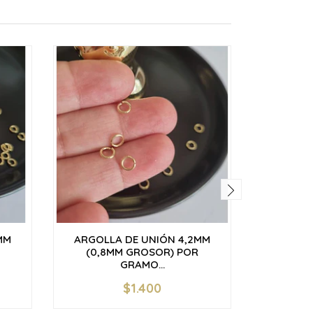
MM
ARGOLLA DE UNIÓN 4,2MM
ARGOL
(0,8MM GROSOR) POR
(0,8M
GRAMO...
$1.400
-
+
-