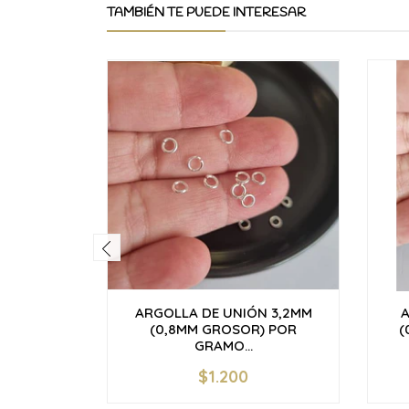
TAMBIÉN TE PUEDE INTERESAR
ARGOLLA DE UNIÓN 3,2MM
A
(0,8MM GROSOR) POR
(
GRAMO...
$1.200
-
+
-