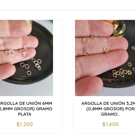
RGOLLA DE UNIÓN 6MM
ARGOLLA DE UNIÓN 3,2
0,8MM GROSOR) GRAMO
(0,8MM GROSOR) POR
PLATA
GRAMO...
$1.200
$1.400
+
-
+