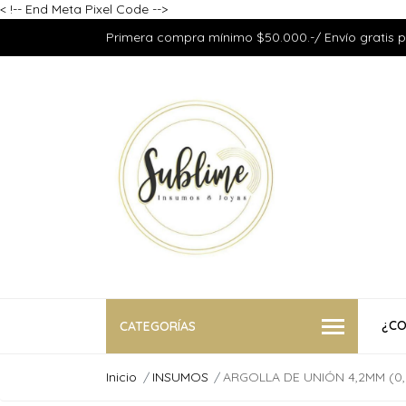
<
!-- End Meta Pixel Code -->
Primera compra mínimo $50.000.-/ Envío gratis 
¿CO
CATEGORÍAS
Inicio
INSUMOS
ARGOLLA DE UNIÓN 4,2MM (