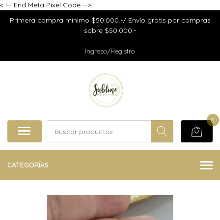
<
!-- End Meta Pixel Code -->
Primera compra mínimo $50.000.-/ Envío gratis por compras
sobre $50.000.-
Ingreso/Registro
0
CATEGORÍAS