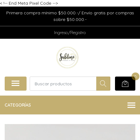
<
!-- End Meta Pixel Code -->
Primera compra mínimo $50.000.-/ Envío gratis por compras
sobre $50.000.-
Ingreso/Registro
0
CATEGORÍAS