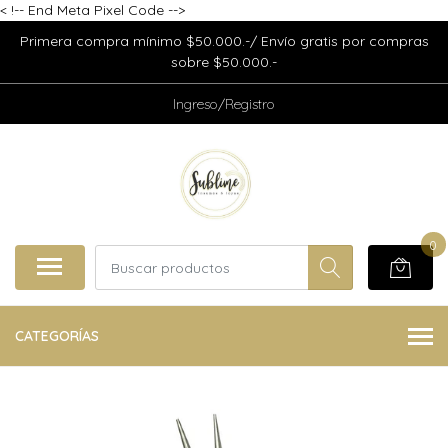
<
!-- End Meta Pixel Code -->
Primera compra mínimo $50.000.-/ Envío gratis por compras
sobre $50.000.-
Ingreso/Registro
0
CATEGORÍAS